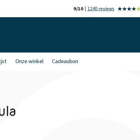
9/10
|
1240 reviews
jst
Onze winkel
Cadeaubon
ula