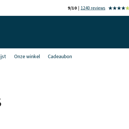
9/10
|
1240 reviews
jst
Onze winkel
Cadeaubon
S